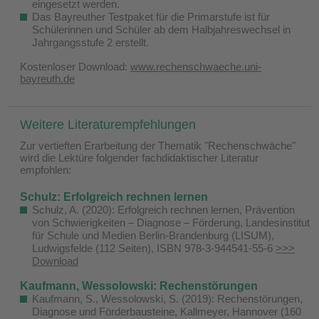
eingesetzt werden.
Das Bayreuther Testpaket für die Primarstufe ist für
Schülerinnen und Schüler ab dem Halbjahreswechsel in
Jahrgangsstufe 2 erstellt.
Kostenloser Download:
www.rechenschwaeche.uni-
bayreuth.de
Weitere Literaturempfehlungen
Zur vertieften Erarbeitung der Thematik "Rechenschwäche"
wird die Lektüre folgender fachdidaktischer Literatur
empfohlen:
Schulz: Erfolgreich rechnen lernen
Schulz, A. (2020): Erfolgreich rechnen lernen, Prävention
von Schwierigkeiten – Diagnose – Förderung, Landesinstitut
für Schule und Medien Berlin-Brandenburg (LISUM),
Ludwigsfelde (112 Seiten), ISBN 978-3-944541-55-6
>>>
Download
Kaufmann, Wessolowski: Rechenstörungen
Kaufmann, S., Wessolowski, S. (2019): Rechenstörungen,
Diagnose und Förderbausteine, Kallmeyer, Hannover (160