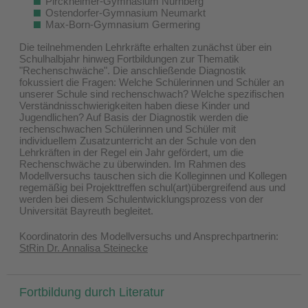
Pirckheimer-Gymnasium Nürnberg
Ostendorfer-Gymnasium Neumarkt
Max-Born-Gymnasium Germering
Die teilnehmenden Lehrkräfte erhalten zunächst über ein
Schulhalbjahr hinweg Fortbildungen zur Thematik
"Rechenschwäche". Die anschließende Diagnostik
fokussiert die Fragen: Welche Schülerinnen und Schüler an
unserer Schule sind rechenschwach? Welche spezifischen
Verständnisschwierigkeiten haben diese Kinder und
Jugendlichen? Auf Basis der Diagnostik werden die
rechenschwachen Schülerinnen und Schüler mit
individuellem Zusatzunterricht an der Schule von den
Lehrkräften in der Regel ein Jahr gefördert, um die
Rechenschwäche zu überwinden. Im Rahmen des
Modellversuchs tauschen sich die Kolleginnen und Kollegen
regemäßig bei Projekttreffen schul(art)übergreifend aus und
werden bei diesem Schulentwicklungsprozess von der
Universität Bayreuth begleitet.
Koordinatorin des Modellversuchs und Ansprechpartnerin:
StRin Dr. Annalisa Steinecke
Fortbildung durch Literatur